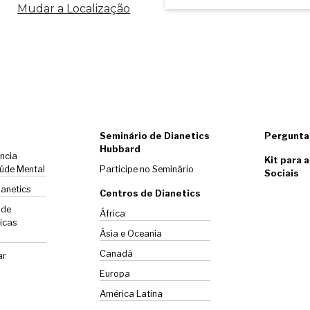
Mudar a Localização
Seminário de Dianetics
Pergunta
Hubbard
ência
Kit para 
úde Mental
Participe no Seminário
Sociais
ianetics
Centros de Dianetics
 de
África
icas
Ásia e Oceania
Canadá
ar
Europa
América Latina