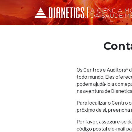
Cont
Os Centros e Auditors* 
todo mundo. Eles oferec
podem ajudá‑lo a começar
na aventura de Dianetics
Para localizar o Centro o
próximo de si, preencha 
Por favor, assegure‑se d
código postal e e‑mail p