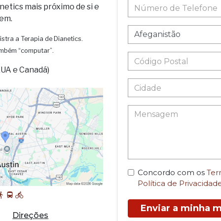
netics mais próximo de si e
em.
istra a Terapia de Dianetics.
também “computar”.
EUA e Canadá)
Concordo com os
Ter
Política de Privacidad
Enviar a minha
Direções