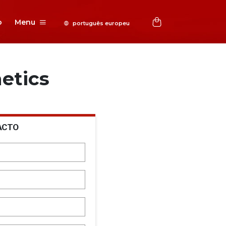
o
Menu
etics
ACTO