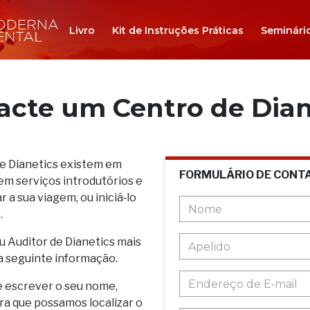
Livro
Kit de Instruções Práticas
Seminári
acte um Centro de Dian
de Dianetics existem em
FORMULÁRIO DE CONT
em serviços introdutórios e
 a sua viagem, ou iniciá‑lo
.
u Auditor de Dianetics mais
a seguinte informação.
e escrever o seu nome,
ara que possamos localizar o